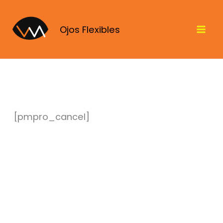
Ir
al
Ojos Flexibles
contenido
[pmpro_cancel]