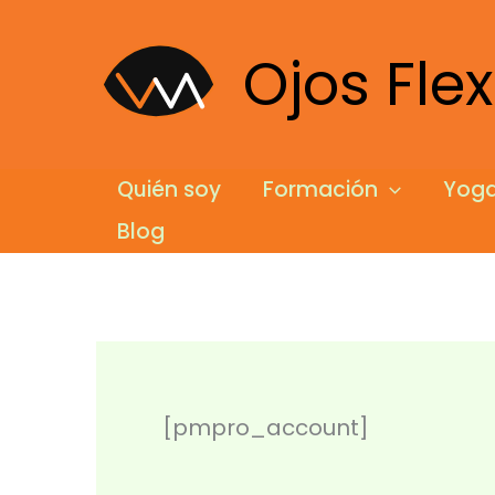
Ir
al
Ojos Flex
contenido
Quién soy
Formación
Yoga
Blog
[pmpro_account]