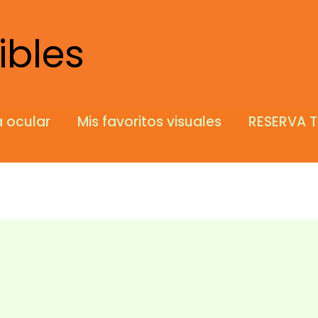
ibles
 ocular
Mis favoritos visuales
RESERVA T