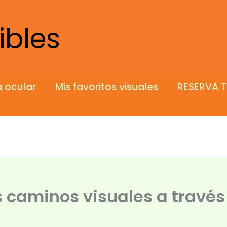
ibles
 ocular
Mis favoritos visuales
RESERVA T
 caminos visuales a través 