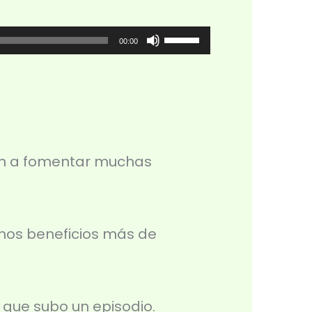
Utiliza
00:00
las
teclas
de
flecha
dan a fomentar muchas
arriba/abajo
para
aumentar
nos beneficios más de
o
disminuir
el
 que subo un episodio.