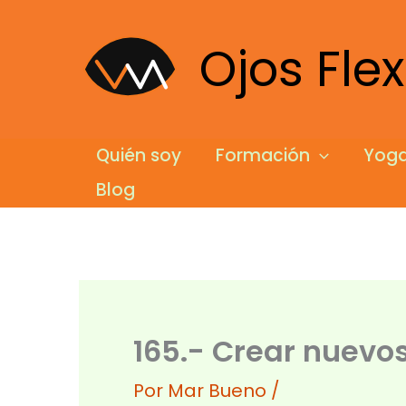
Ir
al
Ojos Flex
contenido
Quién soy
Formación
Yoga
Blog
165.- Crear nuevos
Por
Mar Bueno
/