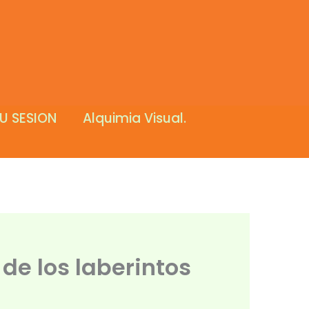
U SESION
Alquimia Visual.
de los laberintos