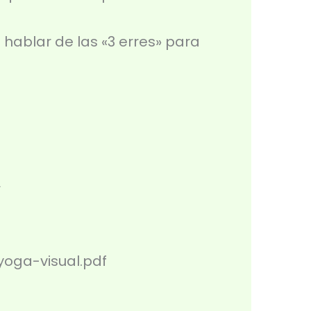
volumen.
 hablar de las «3 erres» para
⁠
ga-visual.pdf⁠⁠⁠