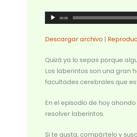
Reproductor
00:00
de
audio
Descargar archivo
|
Reproduc
Quizá ya lo sepas porque alg
Los laberintos son una gran 
facultades cerebrales que es
En el episodio de hoy ahondo
resolver laberintos.
Si te gusta, compártelo y sus