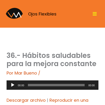
Ir
al
Ojos Flexibles
contenido
36.- Hábitos saludables
para la mejora constante
Por
Mar Bueno
/
Reproductor
00:00
00:00
de
audio
Descargar archivo
|
Reproducir en una