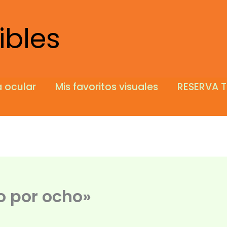
ibles
 ocular
Mis favoritos visuales
RESERVA T
ho por ocho»