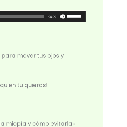
Utiliza
00:00
las
teclas
de
 para mover tus ojos y
flecha
arriba/abajo
para
 quien tu quieras!
aumentar
o
disminuir
el
la miopía y cómo evitarla»