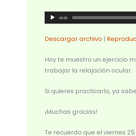
Reproductor
00:00
de
audio
Descargar archivo
|
Reproduc
Hoy te muestro un ejercicio m
trabajar la relajación ocular.
Si quieres practicarlo, ya sab
¡Muchas gracias!
Te recuerdo que el viernes 25