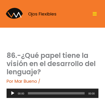
Ir
al
Ojos Flexibles
contenido
86.-¿Qué papel tiene la
visión en el desarrollo del
lenguaje?
Por
Mar Bueno
/
Reproductor
00:00
00:00
de