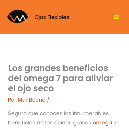
Ir
al
Ojos Flexibles
contenido
Los grandes beneficios
del omega 7 para aliviar
el ojo seco
Por
Mar Bueno
/
Seguro que conoces los innumerables
beneficios de los ácidos grasos
omega 3